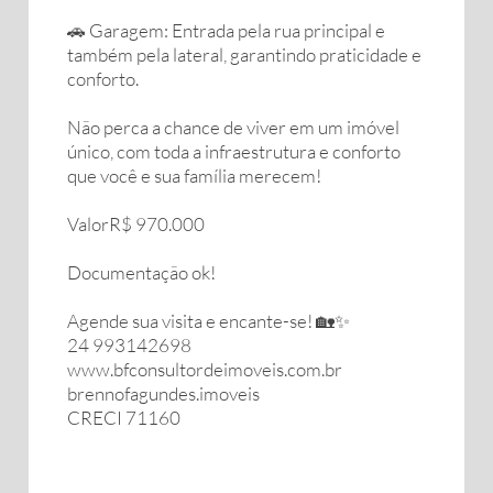
🚗 Garagem: Entrada pela rua principal e
também pela lateral, garantindo praticidade e
conforto.
Não perca a chance de viver em um imóvel
único, com toda a infraestrutura e conforto
que você e sua família merecem!
ValorR$ 970.000
Documentação ok!
Agende sua visita e encante-se! 🏡✨
24 993142698
www.bfconsultordeimoveis.com.br
brennofagundes.imoveis
CRECI 71160