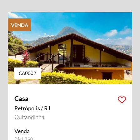
VENDA
CA0002
Casa
Petrópolis / RJ
Quitandinha
Venda
R$ 1.790