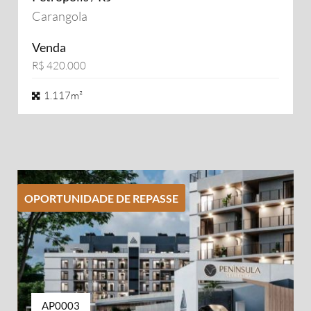
Carangola
Venda
R$ 420.000
1.117m²
OPORTUNIDADE DE REPASSE
AP0003