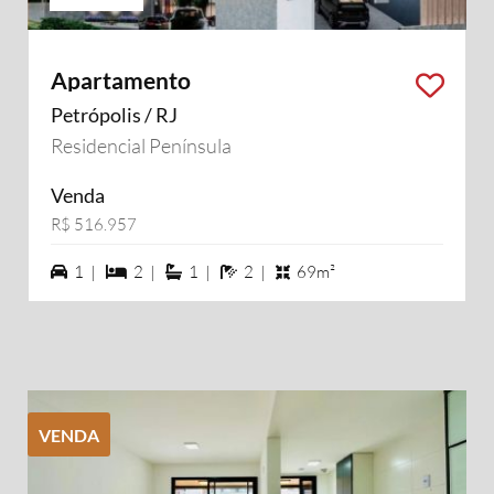
Apartamento
Petrópolis / RJ
Residencial Península
Venda
R$ 516.957
1 vagas na garagem
2 dormiórios
1 suítes
2 banheiros
1 |
2 |
1 |
2 |
69m²
VENDA