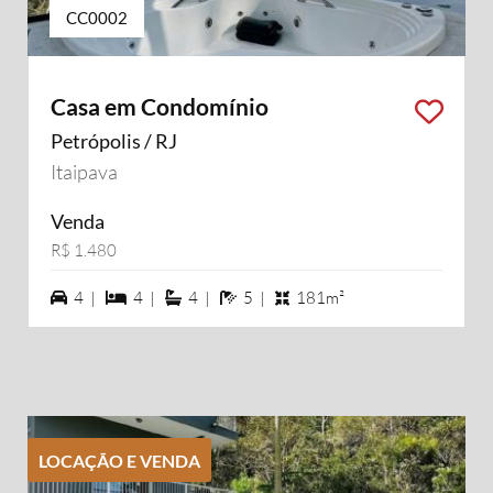
CC0002
Casa em Condomínio
Petrópolis / RJ
Itaipava
Venda
R$ 1.480
4 vagas na garagem
4 dormiórios
4 suítes
5 banheiros
4 |
4 |
4 |
5 |
181m²
LOCAÇÃO E VENDA