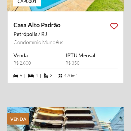
CAP0001
Casa Alto Padrão
Petrópolis / RJ
Condomínio Mundéus
Venda
IPTU Mensal
R$ 2.800
R$ 350
6 vagas na garagem
4 dormiórios
3 suítes
6 |
4 |
3 |
470m²
VENDA