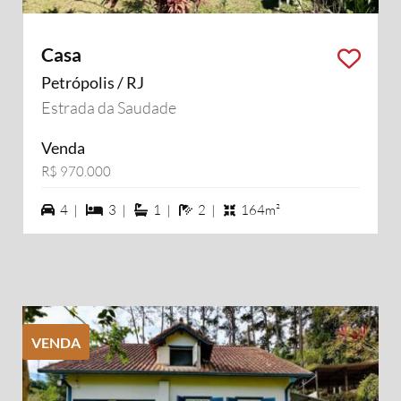
Casa
Petrópolis / RJ
Estrada da Saudade
Venda
R$ 970.000
4 vagas na garagem
3 dormiórios
1 suítes
2 banheiros
4 |
3 |
1 |
2 |
164m²
VENDA