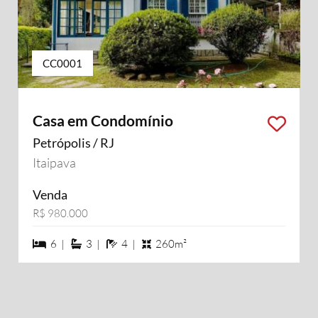
CC0001
Casa em Condomínio
Petrópolis / RJ
Itaipava
Venda
R$ 980.000
6 dormiórios
3 suítes
4 banheiros
6 |
3 |
4 |
260m²