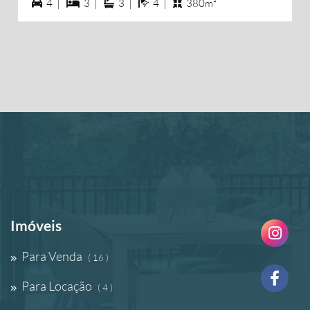
4 vagas na garagem
3 dormiórios
3 suítes
4 banheiros
4 |
3 |
3 |
4 |
380m²
Imóveis
Para Venda
( 16 )
Para Locação
( 4 )