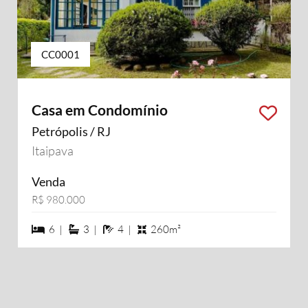
CC0001
Casa em Condomínio
Petrópolis / RJ
Itaipava
Venda
R$ 980.000
6 dormiórios
3 suítes
4 banheiros
6 |
3 |
4 |
260m²