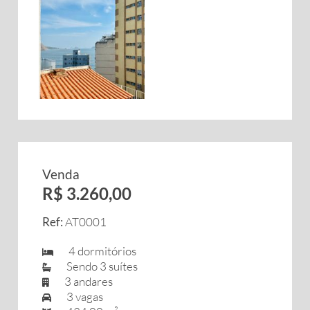
Venda
R$ 3.260,00
Ref:
AT0001
4 dormitórios
Sendo 3 suítes
3 andares
3 vagas