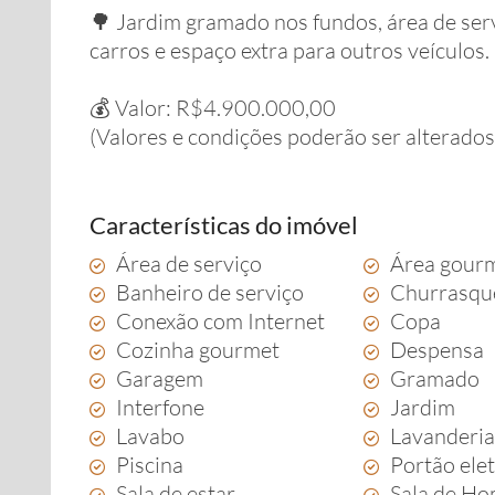
🌳 Jardim gramado nos fundos, área de ser
carros e espaço extra para outros veículos.
⠀
💰 Valor: R$4.900.000,00
(Valores e condições poderão ser alterados
Características do imóvel
Área de serviço
Área gour
Banheiro de serviço
Churrasqu
Conexão com Internet
Copa
Cozinha gourmet
Despensa
Garagem
Gramado
Interfone
Jardim
Lavabo
Lavanderi
Piscina
Portão ele
Sala de estar
Sala de Ho