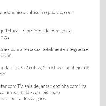
ondomínio de altíssimo padrão, com
uitetura – o projeto alia bom gosto,
entes.
rão, com área social totalmente integrada e
800m².
anda, closet, 2 cubas, 2 duchas e banheira de
de.
tar com TV, sala de jantar, cozinha com ilha
o a um varandão com piscina e
s da Serra dos Órgãos.