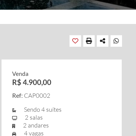
Venda
R$ 4.900,00
Ref:
CAP0002
Sendo 4 suítes
2 salas
2 andares
4 vagas