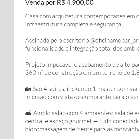
Venda por R$ 4.900,00
Casa com arquitetura contemporânea em c
infraestrutura completa e segurança.
⠀
Assinada pelo escritório @oficinamobar_arq
funcionalidade e integração total dos ambi
⠀
Projeto impecável e acabamento de alto pad
360m² de construção em um terreno de 1.
⠀
🏡 São 4 suítes, incluindo 1 master com var
imersão com vista deslumbrante para o ver
⠀
🛋️ Amplo salão com 4 ambientes: sala de es
central e espaço gourmet — tudo conectad
hidromassagem de frente para as montanha
⠀