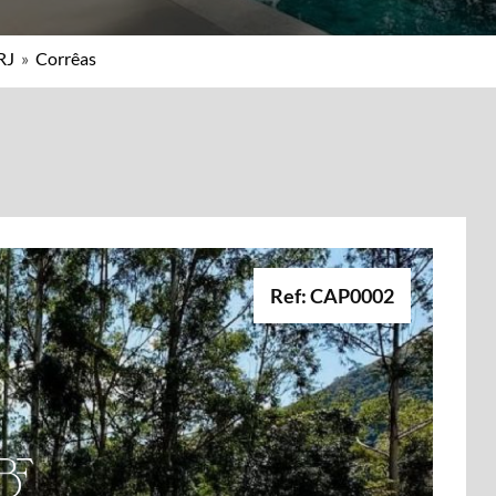
RJ
»
Corrêas
Ref: CAP0002