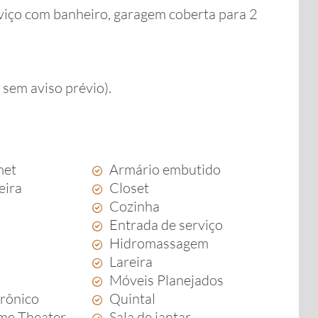
viço com banheiro, garagem coberta para 2
 sem aviso prévio).
met
Armário embutido
eira
Closet
Cozinha
Entrada de serviço
Hidromassagem
Lareira
a
Móveis Planejados
trônico
Quintal
me Theater
Sala de jantar