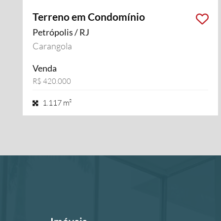
Terreno em Condomínio
Petrópolis / RJ
Carangola
Venda
R$ 420.000
1.117 m²