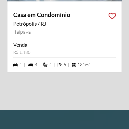
Casa em Condomínio
Petrópolis / RJ
Itaipava
Venda
R$ 1.480
4 vagas na garagem
4 dormiórios
4 suítes
5 banheiros
4 |
4 |
4 |
5 |
181m²