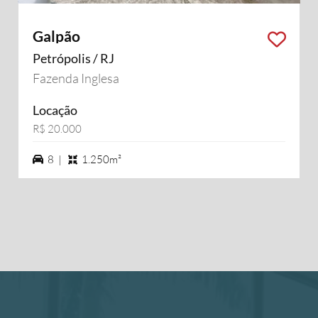
Galpão
Petrópolis / RJ
Fazenda Inglesa
Locação
R$ 20.000
8 vagas na garagem
8 |
1.250m²