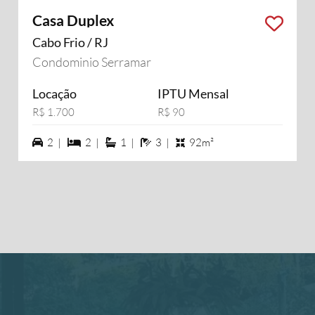
Casa Duplex
Cabo Frio / RJ
Condominio Serramar
Locação
IPTU Mensal
R$ 1.700
R$ 90
2 vagas na garagem
2 dormiórios
1 suítes
3 banheiros
2 |
2 |
1 |
3 |
92m²