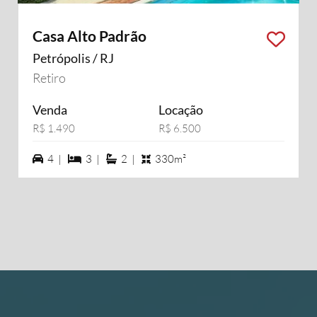
Casa Alto Padrão
Petrópolis / RJ
Retiro
Venda
Locação
R$ 1.490
R$ 6.500
4 vagas na garagem
3 dormiórios
2 suítes
4 |
3 |
2 |
330m²